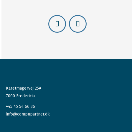
Compu
Compu
Partner
Partner
ApS
ApS
på
på
LinkedIn
Facebook
Karetmagervej 25A
7000 Fredericia
+45 45 54 66 36
info@compupartner.dk