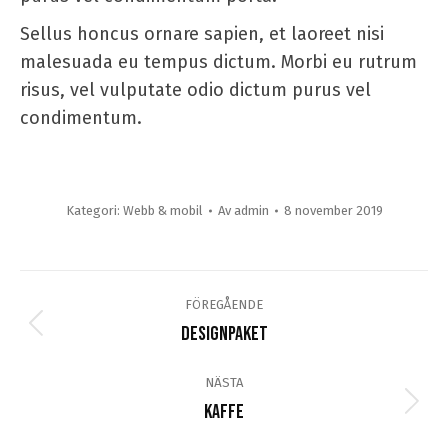
Sellus honcus ornare sapien, et laoreet nisi
malesuada eu tempus dictum. Morbi eu rutrum
risus, vel vulputate odio dictum purus vel
condimentum.
Kategori:
Webb & mobil
Av
admin
8 november 2019
Projektnavigering
FÖREGÅENDE
Designpaket
Föregående
projekt:
NÄSTA
Kaffe
Nästa
projekt: