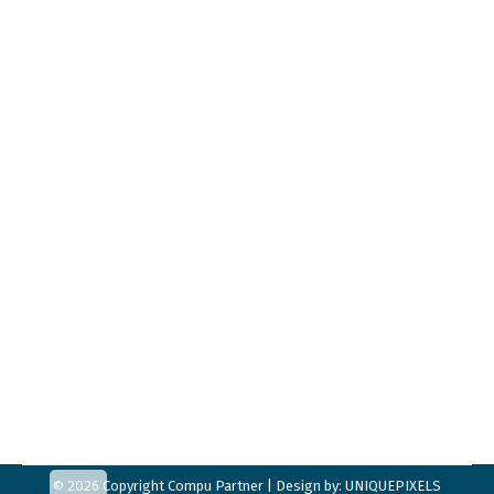
Golf betalingsløsninger
Af
Claus Trier
30. marts 2026
Kan et betalingssystem på driving range
betale sig? En introduktion til økonomien
bag moderne driving ranges – og hvorfor
flere golfklubber ser rangen som en
indtægtskilde frem for en udgift. For
mange golfklubber har driving rangen
traditionelt været en service til
medlemmerne snarere end en reel
forretning. Bolde har været gratis eller
krævet mønter og…
© 2026 Copyright Compu Partner | Design by:
UNIQUEPIXELS