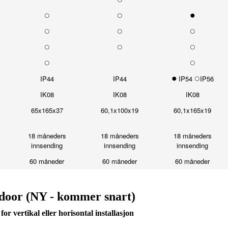
IP44
IP44
IP54
IP56
IK08
IK08
IK08
65x165x37
60,1x100x19
60,1x165x19
18 måneders
18 måneders
18 måneders
innsending
innsending
innsending
60 måneder
60 måneder
60 måneder
door (NY - kommer snart)
or vertikal eller horisontal installasjon