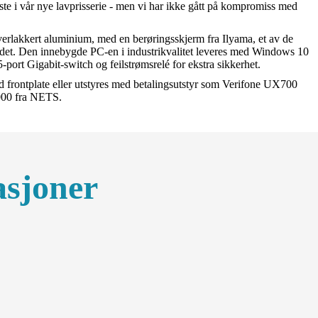
te i vår nye lavprisserie - men vi har ikke gått på kompromiss med
erlakkert aluminium, med en berøringsskjerm fra Ilyama, et av de
et. Den innebygde PC-en i industrikvalitet leveres med Windows 10
-port Gigabit-switch og feilstrømsrelé for ekstra sikkerhet.
 frontplate eller utstyres med betalingsutstyr som Verifone UX700
4000 fra NETS.
lasjoner