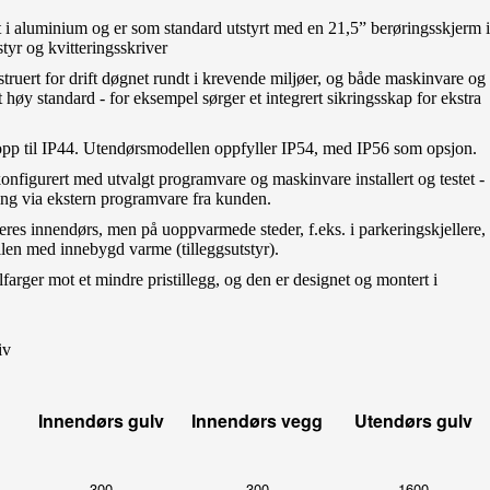
t i aluminium og er som standard utstyrt med en 21,5” berøringsskjerm i
styr og kvitteringsskriver
ruert for drift døgnet rundt i krevende miljøer, og både maskinvare og
 høy standard - for eksempel sørger et integrert sikringsskap for ekstra
opp til IP44. Utendørsmodellen oppfyller IP54, med IP56 som opsjon.
onfigurert med utvalgt programvare og maskinvare installert og testet -
ring via ekstern programvare fra kunden.
eres innendørs, men på uoppvarmede steder, f.eks. i parkeringskjellere,
en med innebygd varme (tilleggsutstyr).
farger mot et mindre pristillegg, og den er designet og montert i
iv
Innendørs gulv
Innendørs vegg
Utendørs gulv
300
300
1600