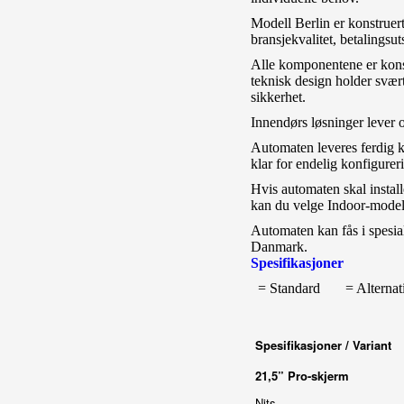
Modell Berlin er konstruer
bransjekvalitet, betalingsut
Alle komponentene er konst
teknisk design holder svært
sikkerhet.
Innendørs løsninger lever 
Automaten leveres ferdig k
klar for endelig konfigure
Hvis automaten skal install
kan du velge Indoor-modell
Automaten kan fås i spesial
Danmark.
Spesifikasjoner
= Standard
= Alternat
Spesifikasjoner / Variant
21,5” Pro-skjerm
Nits