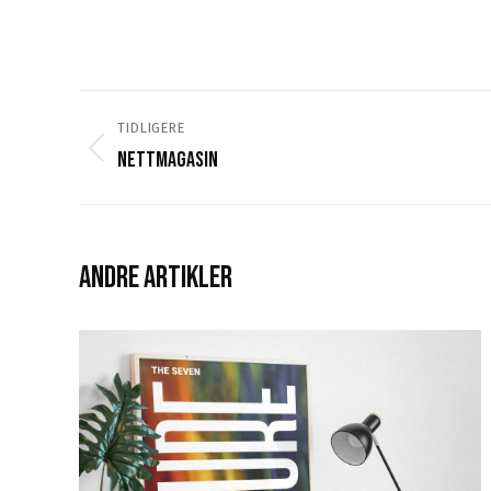
Navigasjon
TIDLIGERE
I
Nettmagasin
Tidligere
Prosjektet
prosjekt:
ANDRE ARTIKLER